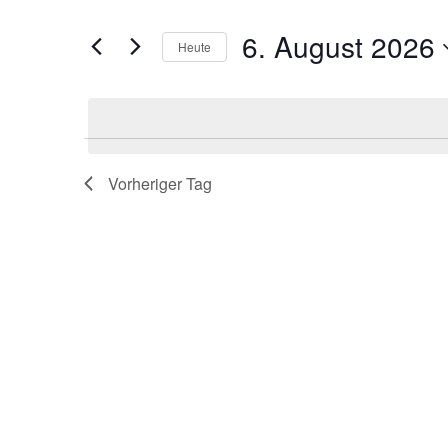
eingeben.
Ansichten,
Suche
6. August 2026
Navigation
Heute
nach
Datum
Veranstaltungen
wählen.
Schlüsselwort.
Vorheriger Tag