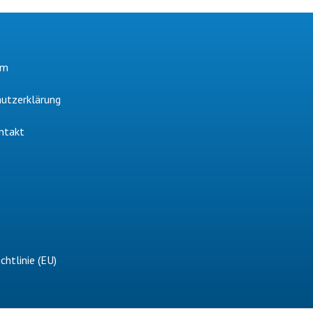
um
utzerklärung
ntakt
chtlinie (EU)