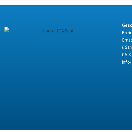
G
esc
Frei
Erns
6611
06 8
info